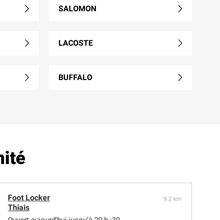
SALOMON
LACOSTE
BUFFALO
mité
Foot Locker
9.2 km
Thiais
Ouvert aujourd’hui jusqu’à 20 h :30