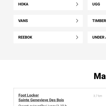
HOKA
UGG
VANS
TIMBE
REEBOK
UNDER
Mag
Foot Locker
3.7 km
Sainte Genevieve Des Bois
Ouvert aujourd’hui jusqu’à 19 h