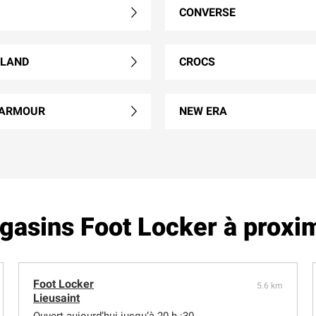
CONVERSE
RLAND
CROCS
 ARMOUR
NEW ERA
asins Foot Locker à proxi
Foot Locker
5.6 km
Lieusaint
Ouvert aujourd’hui jusqu’à 20 h :30