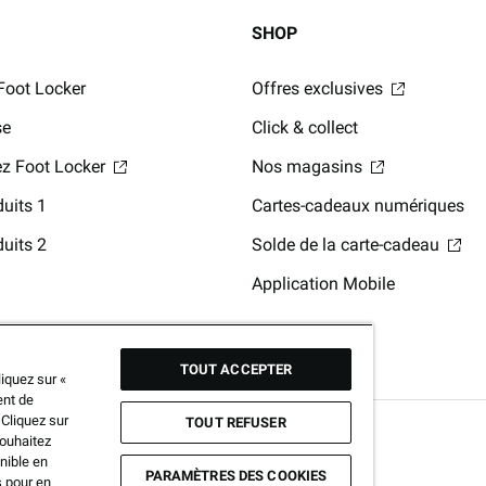
SHOP
Foot Locker
Offres exclusives
se
Click & collect
hez Foot Locker
Nos magasins
uits 1
Cartes-cadeaux numériques
uits 2
Solde de la carte-cadeau
Application Mobile
TOUT ACCEPTER
iquez sur «
ent de
 Cliquez sur
TOUT REFUSER
souhaitez
nible en
PARAMÈTRES DES COOKIES
s pour en