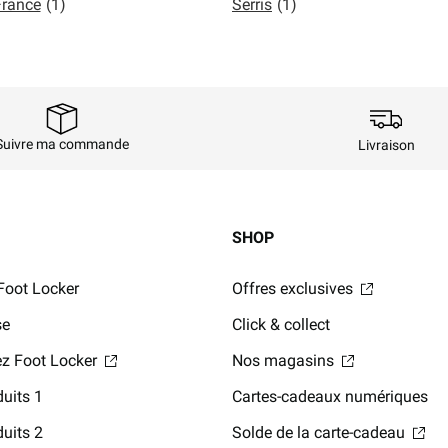
France
(1)
Serris
(1)
Suivre ma commande
Livraison
SHOP
Foot Locker
Offres exclusives
se
Click & collect
hez Foot Locker
Nos magasins
uits 1
Cartes-cadeaux numériques
uits 2
Solde de la carte-cadeau