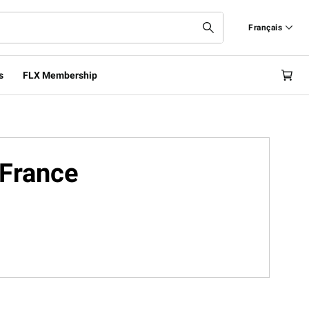
Français
Français
s
FLX Membership
English
-France