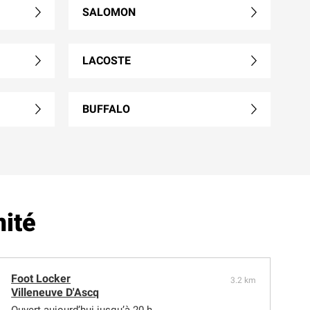
SALOMON
LACOSTE
BUFFALO
mité
Foot Locker
3.2 km
Villeneuve D'Ascq
Ouvert aujourd’hui jusqu’à 20 h