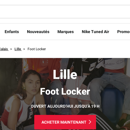
Enfants
Nouveautés
Marques
Nike Tuned Air
Promo
alais
>
Lille
>
Foot Locker
Lille
Foot Locker
OUVERT AUJOURD’HUI JUSQU’À 19 H
ACHETER MAINTENANT