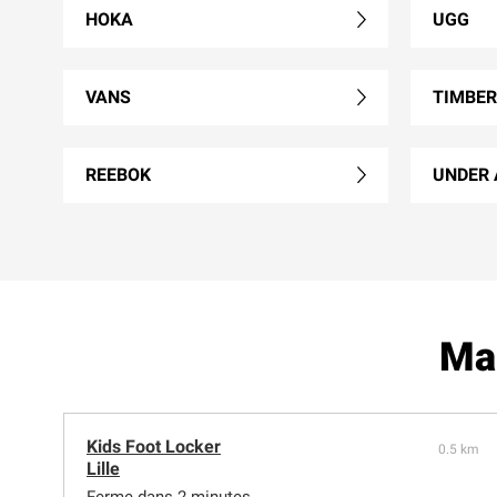
HOKA
UGG
VANS
TIMBE
REEBOK
UNDER
Mag
Kids Foot Locker
0.5 km
Lille
Ferme dans 2 minutes