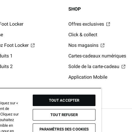
SHOP
Foot Locker
Offres exclusives
se
Click & collect
hez Foot Locker
Nos magasins
uits 1
Cartes-cadeaux numériques
uits 2
Solde de la carte-cadeau
Application Mobile
TOUT ACCEPTER
iquez sur «
ent de
 Cliquez sur
TOUT REFUSER
souhaitez
nible en
PARAMÈTRES DES COOKIES
s pour en