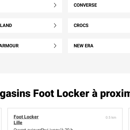
CONVERSE
RLAND
CROCS
 ARMOUR
NEW ERA
asins Foot Locker à proxi
Foot Locker
0.5 km
Lille
Ouvert aujourd’hui jusqu’à 20 h